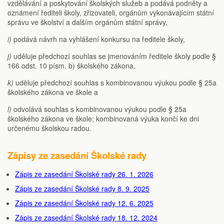
vzdělávání a poskytování školských služeb a podává podněty a
oznámení řediteli školy, zřizovateli, orgánům vykonávajícím státní
správu ve školství a dalším orgánům státní správy,
i)
podává návrh na vyhlášení konkursu na ředitele školy,
j)
uděluje předchozí souhlas se jmenováním ředitele školy podle §
166 odst. 10 písm. b) školského zákona,
k)
uděluje předchozí souhlas s kombinovanou výukou podle § 25a
školského zákona ve škole a
l)
odvolává souhlas s kombinovanou výukou podle § 25a
školského zákona ve škole; kombinovaná výuka končí ke dni
určenému školskou radou.
Zápisy ze zasedání Školské rady
Zápis ze zasedání Školské rady 26. 1. 2026
Zápis ze zasedání Školské rady 8. 9. 2025
Zápis ze zasedání Školské rady 12. 6. 2025
Zápis ze zasedání Školské rady 18. 12. 2024