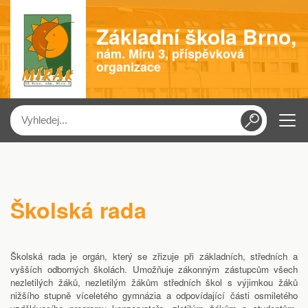
Základní škola Brno,
nám. Míru 3, příspěvková
organizace
Menu
Školská rada
Školská rada je orgán, který se zřizuje při základních, středních a
vyšších odborných školách. Umožňuje zákonným zástupcům všech
nezletilých žáků, nezletilým žákům středních škol s výjimkou žáků
nižšího stupně víceletého gymnázia a odpovídající části osmiletého