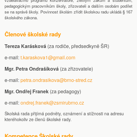
vzdělávacího programu konzervatoře, zletilým žákům a studentům,
pedagogickým pracovníkům školy, zřizovateli a dalším osobám podílet
se na správě školy. Povinnost školám zřídit školskou radu ukládá § 167
školského zákona.
Členové školské rady
Tereza Karásková
(za rodiče, předsedkyně ŠR)
e-mail:
t.karaskova1@gmail.com
Mgr. Petra Ondrašíková
(za zřizovatele)
e-mail:
petra.
ondrasikova@brno-stred.cz
Mgr. Ondřej Franek
(za pedagogy)
e-mail:
ondrej.franek@zsmirubrno.cz
Školská rada přijímá podněty, oznámení a stížnosti na adresu
kteréhokoliv ze členů školské rady.
Kompetence Školské rady