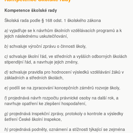
Kompetence školské rady
Školská rada podle § 168 odst. 1 školského zákona
a)
vyjadřuje se k návrhům školních vzdělávacích programů a k
jejich následnému uskutečňování,
b)
schvaluje výroční zprávu o činnosti školy,
c)
schvaluje školní řád, ve středních a vyšších odborných školách
stipendijní řád, a navrhuje jejich změny,
d)
schvaluje pravidla pro hodnocení výsledků vzdělávání žáků v
základních a středních školách,
e)
podílí se na zpracování koncepčních záměrů rozvoje školy,
f)
projednává návrh rozpočtu právnické osoby na další rok, a
navrhuje opatření ke zlepšení hospodaření,
g)
projednává inspekční zprávy, protokoly o kontrole a výsledky
šetření České školní inspekce,
h)
projednává podněty, oznámení a stížnosti týkající se zejména