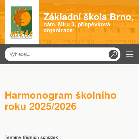
Základní škola Brno,
nám. Míru 3, příspěvková
organizace
Menu
Harmonogram školního
roku 2025/2026
Termíny třídních schůzek