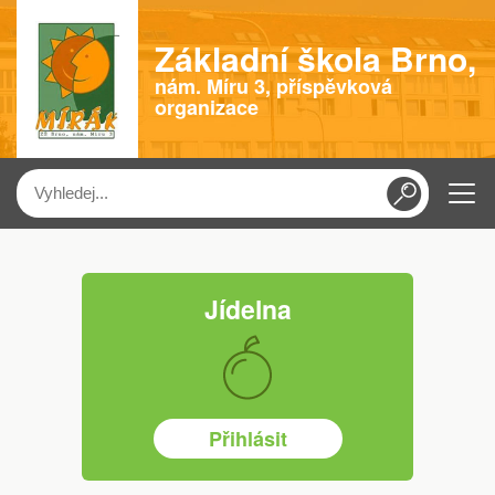
Základní škola Brno,
nám. Míru 3, příspěvková
organizace
Menu
Zobrazit více
Jídelna
Přihlásit