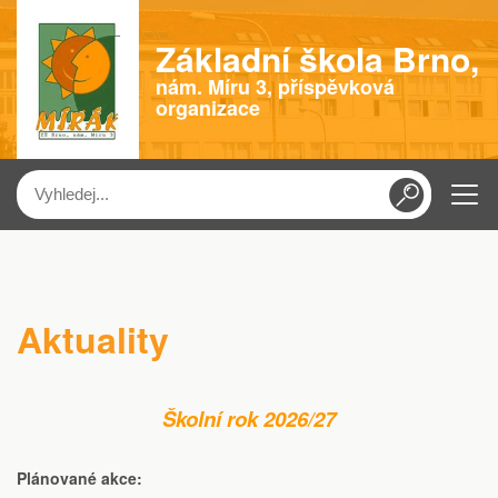
Základní škola Brno,
nám. Míru 3, příspěvková
organizace
Menu
Aktuality
Školní rok 2026/27
Plánované akce: