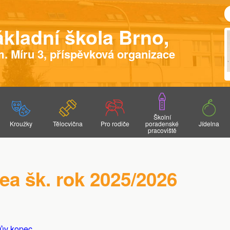
ákladní škola Brno,
. Míru 3, příspěvková organizace
Školní
Kroužky
Tělocvična
Pro rodiče
poradenské
Jídelna
pracoviště
Tvořivá dílna
Podmínky pronájmu
Vyučovací hodiny
Kariérový poradce
Školní jídelna
ZUŠ ARK MUSIC
Moderní gymnastika
Harmonogram školního roku
Speciální pedagog
Divadelní kroužek
STARS
Fotky a videa
Metodik prevence
dea šk. rok 2025/2026
Keramický kroužek
Obsazenost tělocvičny
Formuláře žádostí ke stažení
Činnost školního poradenského pr
Veš dětská - co s ní?
Výchovná poradkyně
Klub rodičů při ZŠ
Postup při vyšetřování, podpůrná 
jtův kopec