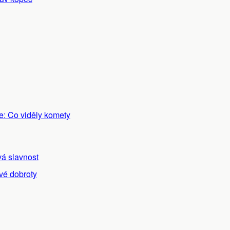
e: Co viděly komety
á slavnost
vé dobroty