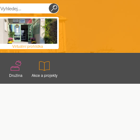
Virtuální prohlídka
Družina
Akce a projekty
Základní informace
Žákovský parlament
Aktuality
Celé Česko čte dětem
Sportovní kroužek
Prevence školní neúspěšnosti
acoviště
Arte hrátky
Projekt Brno
Výtvarný kroužek
Projekty EU
opatření