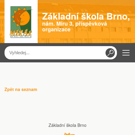
Základní škola Brno,
nám. Míru 3, příspěvková
organizace
Menu
Zpět na seznam
Základní škola Brno